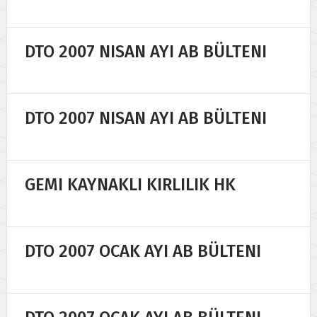
DTO 2007 NISAN AYI AB BÜLTENI
DTO 2007 NISAN AYI AB BÜLTENI
GEMI KAYNAKLI KIRLILIK HK
DTO 2007 OCAK AYI AB BÜLTENI