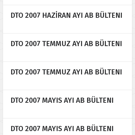
DTO 2007 HAZİRAN AYI AB BÜLTENI
DTO 2007 TEMMUZ AYI AB BÜLTENI
DTO 2007 TEMMUZ AYI AB BÜLTENI
DTO 2007 MAYIS AYI AB BÜLTENI
DTO 2007 MAYIS AYI AB BÜLTENI