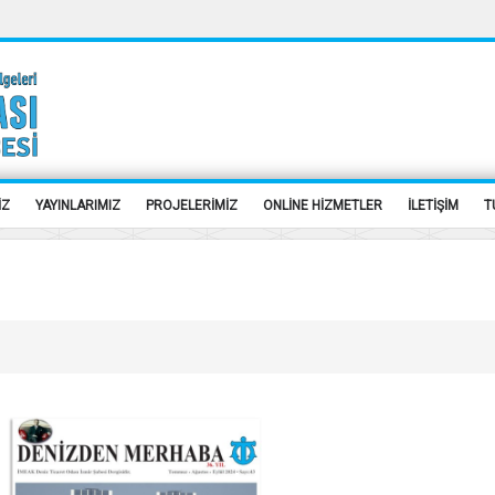
İZ
YAYINLARIMIZ
PROJELERİMİZ
ONLİNE HİZMETLER
İLETİŞİM
T