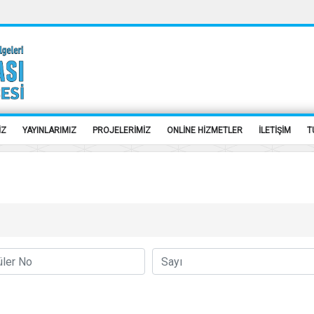
İZ
YAYINLARIMIZ
PROJELERİMİZ
ONLİNE HİZMETLER
İLETİŞİM
T