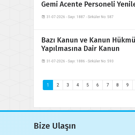
Gemi Acente Personeli Yenil
31-07-2026 - Sayı: 1887 - Sirküler No: 587
Bazı Kanun ve Kanun Hükmü
Yapılmasına Dair Kanun
31-07-2026 - Sayı: 1886 - Sirküler No: 593
1
2
3
4
5
6
7
8
9
Bize Ulaşın