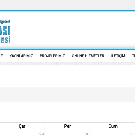
İZ
YAYINLARIMIZ
PROJELERİMİZ
ONLİNE HİZMETLER
İLETİŞİM
T
Çar
Per
Cum
29
30
31