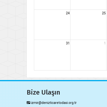
24
25
31
1
Bize Ulaşın
izmir@denizticaretodasi.org.tr