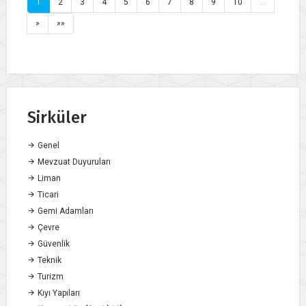
1
2
3
4
5
6
7
8
9
10
…
»
»»
Sirküler
Genel
Mevzuat Duyuruları
Liman
Ticari
Gemi Adamları
Çevre
Güvenlik
Teknik
Turizm
Kıyı Yapıları