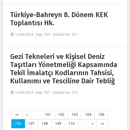
Türkiye-Bahreyn 8. Dönem KEK
Toplantısı Hk.
15-04-2024 - Sayı: 929 - Sirküler No: 271
Gezi Tekneleri ve Kişisel Deniz
Taşıtları Yönetmeliği Kapsamında
Tekil İmalatçı Kodlarının Tahsisi,
Kullanımı ve Tesciline Dair Tebliğ
15-04-2024 - Sayı: 927 - Sirküler No: 270
««
«
…
101
102
103
104
105
106
107
108
109
110
…
»
»»