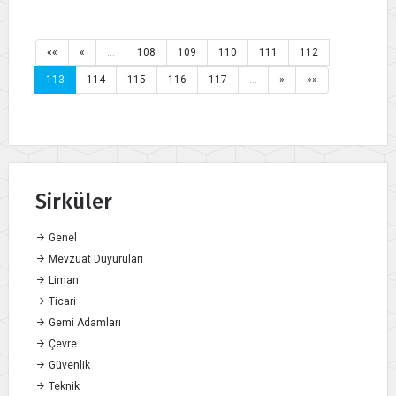
««
«
…
108
109
110
111
112
113
114
115
116
117
…
»
»»
Sirküler
Genel
Mevzuat Duyuruları
Liman
Ticari
Gemi Adamları
Çevre
Güvenlik
Teknik