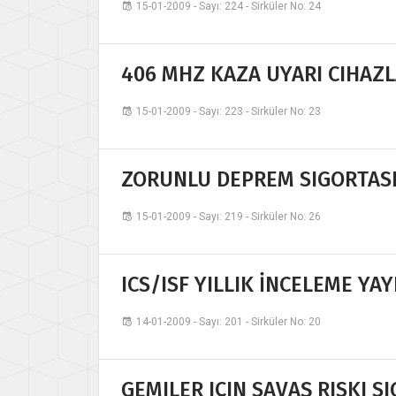
15-01-2009 - Sayı: 224 - Sirküler No: 24
406 MHZ KAZA UYARI CIHAZL
15-01-2009 - Sayı: 223 - Sirküler No: 23
ZORUNLU DEPREM SIGORTASI
15-01-2009 - Sayı: 219 - Sirküler No: 26
ICS/ISF YILLIK İNCELEME YAY
14-01-2009 - Sayı: 201 - Sirküler No: 20
GEMILER IÇIN SAVAŞ RISKI SI