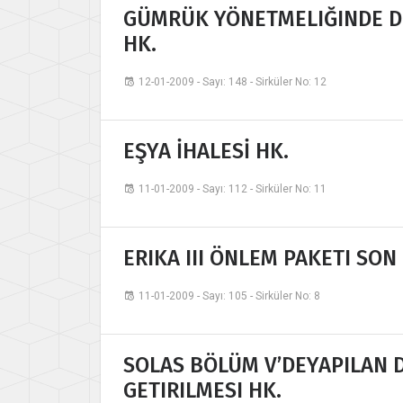
GÜMRÜK YÖNETMELIĞINDE DE
HK.
12-01-2009 - Sayı: 148 - Sirküler No: 12
EŞYA İHALESİ HK.
11-01-2009 - Sayı: 112 - Sirküler No: 11
ERIKA III ÖNLEM PAKETI SON
11-01-2009 - Sayı: 105 - Sirküler No: 8
SOLAS BÖLÜM V’DEYAPILAN D
GETIRILMESI HK.