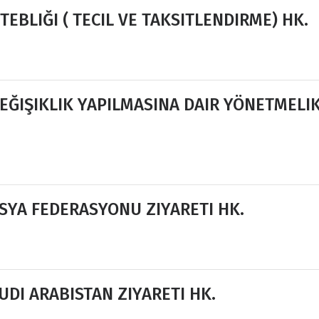
EBLIĞI ( TECIL VE TAKSITLENDIRME) HK.
ĞIŞIKLIK YAPILMASINA DAIR YÖNETMELI
SYA FEDERASYONU ZIYARETI HK.
DI ARABISTAN ZIYARETI HK.