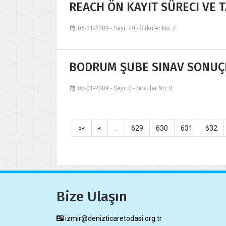
REACH ÖN KAYIT SÜRECI VE 
06-01-2009 - Sayı: 74 - Sirküler No: 7
BODRUM ŞUBE SINAV SONUÇ
05-01-2009 - Sayı: 0 - Sirküler No: 0
««
«
…
629
630
631
632
Bize Ulaşın
izmir@denizticaretodasi.org.tr