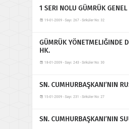
1 SERI NOLU GÜMRÜK GENEL T
19-01-2009 - Sayı: 267 - Sirküler No: 32
GÜMRÜK YÖNETMELIĞINDE DE
HK.
18-01-2009 - Sayı: 243 - Sirküler No: 30
SN. CUMHURBAŞKANI’NIN RU
15-01-2009 - Sayı: 231 - Sirküler No: 27
SN. CUMHURBAŞKANI’NIN SUU