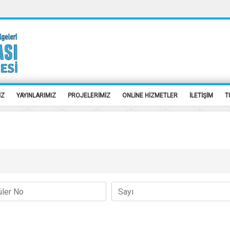
İZ
YAYINLARIMIZ
PROJELERİMİZ
ONLİNE HİZMETLER
İLETİŞİM
T