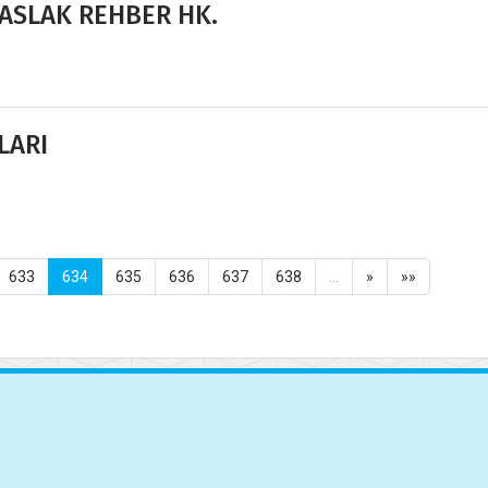
TASLAK REHBER HK.
LARI
633
634
635
636
637
638
…
»
»»