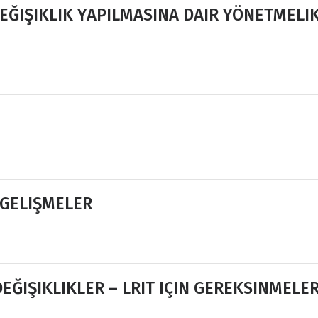
ĞIŞIKLIK YAPILMASINA DAIR YÖNETMELI
 GELIŞMELER
EĞIŞIKLIKLER – LRIT IÇIN GEREKSINMELE