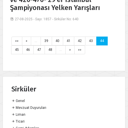
Şampiyonası Yelken Yarışları
27-08-2025 - Sayı: 1857 - Sirküler No: 640
««
«
…
39
40
41
42
43
44
45
46
47
48
…
»
»»
Sirküler
Genel
Mevzuat Duyuruları
Liman
Ticari