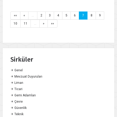
««
«
…
2
3
4
5
6
7
8
9
10
11
…
»
»»
Sirküler
Genel
Mevzuat Duyuruları
Liman
Ticari
Gemi Adamları
Çevre
Güvenlik
Teknik