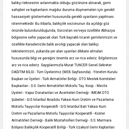
balıkçı teknesinin avlanmakta olduğu gözönüne alınarak, gemi
sahipleri ve kaptanların mağdur duruma düşmemeleri için gerekli
hassasiyeti göstermeleri hususunda gerekli uyarıların yapılması
istenmektedir. Bu itibarla, balıkçılık sezonunun da açıldığı göz
önünde bulundurulduğunda, Gürcistan ve/veya özellikle Abhazya
bölgesine sefer yapacak olan Türk bayraklı ticaret gemilerimizin ve
özellikle Karadenizde balık avcılığı yapacak olan balıkçı
teknelerimizin, yukarıda yer alan uyarıları dikkate almaları
hususunda bilgi ve gereğini önemle arz ve rica ederiz. Bilgilerinize
arz ve rica ederiz. Saygılarımızla Murat TUNCER Genel Sekreter
DAĞITIM BİLGİ - Tüm Üyelerimiz (WEB Sayfasında) - Yönetim Kurulu
Başkan ve Üyeleri - Türk Armatörler Birliği - DTO Meslek Komiteleri
Başkanları - S.S. Gemi Armatörleri Motorlu Taş. Koop. - Meclis
Üyeleri - Vapur Donatanları ve Acenteleri Derneği - İMEAK DTO
Şubeleri - S/S İstanbul Anadolu Yakası Kum Üretim ve Pazarlama
Motorlu Taşıyıcılar Kooperatifi - S/S İstanbul Batı Yakası Kum
Üretim ve Pazarlama Motorlu Taşıyıcılar Kooperatifi - Koster
Armatörleri Derneği - Balık Müstahsilleri Derneği - S.S. Marmara
Bölgesi Balıkçılık Kooperatifi Birliği - Türk Uzakyol Gemi Kaptanları