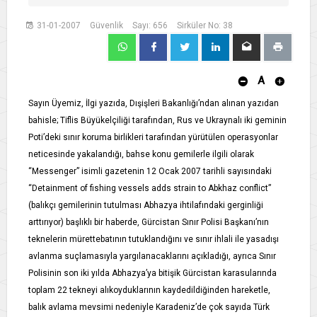
31-01-2007
Güvenlik
Sayı: 656
Sirküler No: 38
A
Sayın Üyemiz, İlgi yazıda, Dışişleri Bakanlığı’ndan alınan yazıdan
bahisle; Tiflis Büyükelçiliği tarafından, Rus ve Ukraynalı iki geminin
Poti’deki sınır koruma birlikleri tarafından yürütülen operasyonlar
neticesinde yakalandığı, bahse konu gemilerle ilgili olarak
“Messenger” isimli gazetenin 12 Ocak 2007 tarihli sayısındaki
“Detainment of fishing vessels adds strain to Abkhaz conflict”
(balıkçı gemilerinin tutulması Abhazya ihtilafındaki gerginliği
arttırıyor) başlıklı bir haberde, Gürcistan Sınır Polisi Başkanı’nın
teknelerin mürettebatının tutuklandığını ve sınır ihlali ile yasadışı
avlanma suçlamasıyla yargılanacaklarını açıkladığı, ayrıca Sınır
Polisinin son iki yılda Abhazya’ya bitişik Gürcistan karasularında
toplam 22 tekneyi alıkoyduklarının kaydedildiğinden hareketle,
balık avlama mevsimi nedeniyle Karadeniz’de çok sayıda Türk