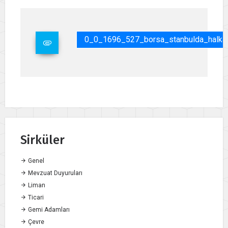
0_0_1696_527_borsa_stanbulda_halka_
Sirküler
Genel
Mevzuat Duyuruları
Liman
Ticari
Gemi Adamları
Çevre