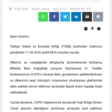
12-06-2026
Genel, Çevre
Sayı: 1515
Sirküler No: 472
A
Sayın Üyemiz,
Türkiye Odalar ve Borsalar Birliği (TOBB) tarafından Odamıza
gönderilen 11.06.2026 tarihli Ek’te sunulan yazıda;
Ülkemiz ev sahipliğinde Antalya’da düzenlenecek Birleşmiş
Milletler İklim Değişikliği Çerçeve Sözleşmesi 31. Taraflar
Konferansı’nın (COP31) küresel iklim gündeminin şekillendirilmesi
ve ülkemizin yeşil dönüşüm vizyonunun uluslararası platformda
etkin şekilde temsil edilmesi açısından büyük önem taşıdığı ifade
edilmektedir.
Yazıda devamla, COP31 kapsamında kurulacak Yeşil Bölge (Green
Zone) alanının etkinliğinin artırılması amacıyla özel sektörün