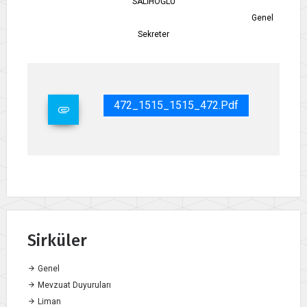
SALİHOĞLU
Genel
Sekreter
472_1515_1515_472.pdf
Sirküler
Genel
Mevzuat Duyuruları
Liman