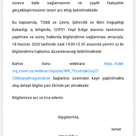
sürece katkı sağlamasının ve çeşitli faaliyetler
gerçekleştirmesinin önem arz ettiği belirtilmektedir.
Bu kapsamda, TOBB ve Çevre, Şehircilik ve İklim Değişikliği
Bakanlığı iş birliğinde, COP31 Yeşil Bölge alanının tanıtımının
yapılması ve süreç hakkında bilgilendirme sağlanması amacıyla,
18 Haziran 2026 tarihinde saat 14:00-15:30 arasında çevrim içi bir
bilgilendirme toplantısı düzenleneceği bildirilmektedir.
Bahse konu webinara
https://tobb-
org.zoom.us/webinar/register/WN_75zs6npkQoyZf-
23KDjqrg#/registration
bağlantısı üzerinden kayıt yaptırılmakta
olup detaylı bilgiler yazı Ek’inde yer almaktadır.
Bilgilerinize arz ve rica ederim.
Saygılarımla,
İsmet