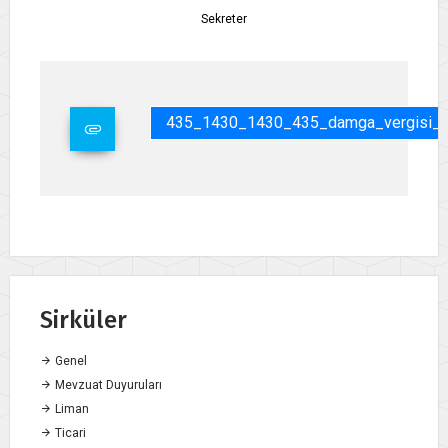
Sekreter
435_1430_1430_435_damga_vergisi_mua
Sirküler
Genel
Mevzuat Duyuruları
Liman
Ticari