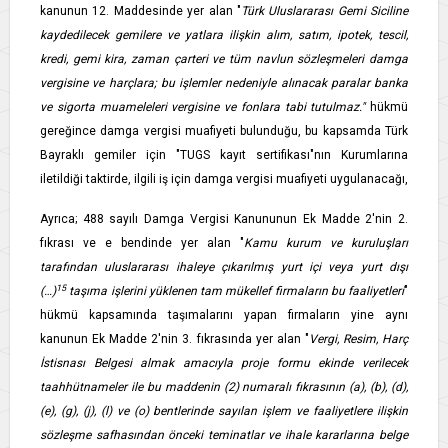
kanunun 12. Maddesinde yer alan "
Türk Uluslararası Gemi Siciline
kaydedilecek gemilere ve yatlara ilişkin alım, satım, ipotek, tescil,
kredi, gemi kira, zaman çarteri ve tüm navlun sözleşmeleri damga
vergisine ve harçlara; bu işlemler nedeniyle alınacak paralar banka
ve sigorta muameleleri vergisine ve fonlara tabi tutulmaz."
hükmü
gereğince damga vergisi muafiyeti bulunduğu, bu kapsamda Türk
Bayraklı gemiler için "TUGS kayıt sertifikası"nın Kurumlarına
iletildiği taktirde, ilgili iş için damga vergisi muafiyeti uygulanacağı,
Ayrıca; 488 sayılı Damga Vergisi Kanununun Ek Madde 2'nin 2.
fıkrası ve e bendinde yer alan "
Kamu kurum ve kuruluşları
tarafından uluslararası ihaleye çıkarılmış yurt içi veya yurt dışı
15
(…)
taşıma işlerini yüklenen tam mükellef firmaların bu faaliyetleri
"
hükmü kapsamında taşımalarını yapan firmaların yine aynı
kanunun Ek Madde 2'nin 3. fıkrasında yer alan "
Vergi, Resim, Harç
İstisnası Belgesi almak amacıyla proje formu ekinde verilecek
taahhütnameler ile bu maddenin (2) numaralı fıkrasının (a), (b), (d),
(e), (g), (j), (l) ve (o) bentlerinde sayılan işlem ve faaliyetlere ilişkin
sözleşme safhasından önceki teminatlar ve ihale kararlarına belge