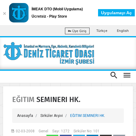
İMEAK DTO (Mobil Uygulama)
Uygulamayı Aç
Ücretsiz - Play Store
Türkçe
English
Üye Giriş
EĞITIM SEMINERI HK.
Anasayfa
Sirküler Arşivi
EĞITIM SEMINERI HK.
02-03-2008
Genel
Sayı: 1272
Sirküler No: 101