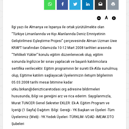
A
İlgi yazı ile Almanya ve İspanya ile ortak yürütülmekte olan
“Türkiye Limanlarında ve Kıyı Alanlarında Deniz Emniyetinin
Geliştirilmesi Eşleştirme Projesi” çerçevesinde Alman Uzman Uwe
KRAFT tarafından Odamızda 10-12 Mart 2008 tarihleri arasında
“Tehlikeli Yükler” konulu eğitim düzenlenecek olup, eğitim
sonunda İngilizce bir sınav yapılacak ve başarılı katılımcılara
sertifika verilecektir. Eğitim programının bir sureti Ek-A’da sunulmuş
olup, Eğitime katılım sağlayacak Üyelerimizin iletişim bilgilerinin
05.03.2008 tarihi mesai bitimine kadar
utku.birkan@denizticaretodasi.org adresine bildirmeleri
hususunda, Bilgi ve gereğini arz ve rica ederim. Saygılarımızla,
Murat TUNCER Genel Sekreter EKLER: Ek-A: Eğitim Program ve
İçeriği (1 Sayfa) Dağıtım: Bilgi: Gereği - YK Başkan ve Üyeleri -Tüm
Üyelerimiz (Web) - YK Yedek Üyeleri -TÜRKLİM -VDAD -İMEAK DTO
Şubeleri