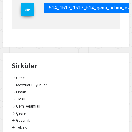
514_1517_1517_514_gemi_adami_evrakl
Sirküler
Genel
Mevzuat Duyuruları
Liman
Ticari
Gemi Adamları
Çevre
Güvenlik
Teknik