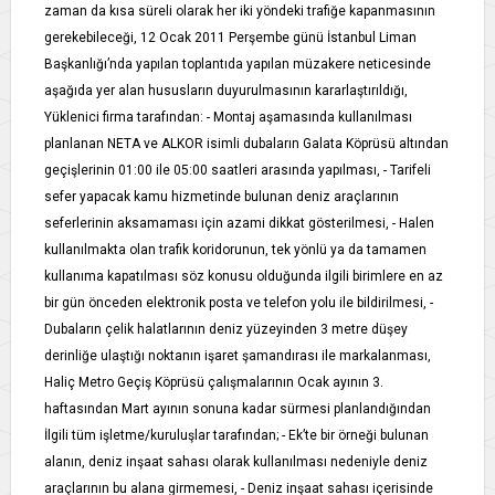
zaman da kısa süreli olarak her iki yöndeki trafiğe kapanmasının
gerekebileceği, 12 Ocak 2011 Perşembe günü İstanbul Liman
Başkanlığı’nda yapılan toplantıda yapılan müzakere neticesinde
aşağıda yer alan hususların duyurulmasının kararlaştırıldığı,
Yüklenici firma tarafından: - Montaj aşamasında kullanılması
planlanan NETA ve ALKOR isimli dubaların Galata Köprüsü altından
geçişlerinin 01:00 ile 05:00 saatleri arasında yapılması, - Tarifeli
sefer yapacak kamu hizmetinde bulunan deniz araçlarının
seferlerinin aksamaması için azami dikkat gösterilmesi, - Halen
kullanılmakta olan trafik koridorunun, tek yönlü ya da tamamen
kullanıma kapatılması söz konusu olduğunda ilgili birimlere en az
bir gün önceden elektronik posta ve telefon yolu ile bildirilmesi, -
Dubaların çelik halatlarının deniz yüzeyinden 3 metre düşey
derinliğe ulaştığı noktanın işaret şamandırası ile markalanması,
Haliç Metro Geçiş Köprüsü çalışmalarının Ocak ayının 3.
haftasından Mart ayının sonuna kadar sürmesi planlandığından
İlgili tüm işletme/kuruluşlar tarafından; - Ek’te bir örneği bulunan
alanın, deniz inşaat sahası olarak kullanılması nedeniyle deniz
araçlarının bu alana girmemesi, - Deniz inşaat sahası içerisinde