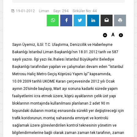
19-01-2012
Liman
Sayı: 294
Sirküler No: 44
A
Sayın Üyemiz, İLGİ: T.C. Ulaştırma, Denizcilik ve Haberleşme
Bakanlığı İstanbul Liman Başkanlığı’nın 18.01.2012 tarih ve 587
sayılı yazısı. İlgi yazı ile; İhalesi İstanbul Büyükşehir Belediye
Başkanlığı tarafından yapılan ve çalışmaları devam eden “İstanbul
Metrosu Haliç Metro Geçiş Köprüsü Yapım İşi” kapsamında,
10.09.2009 tarihli UKOME Kararı çerçevesinde 2012 yılı Ocak
ayının 20’sinde başlayıp, Mart ayı sonuna kadarki sürede yapım
faaliyetlerini icra etmek üzere, köprü ayaklarının çelik üst yapı
bloklarının montajında kullanılması planlanan 2 adet 90 m
boyundaki dubanın montaj esnasında sürekli yer değiştireceği için
trafik koridorunun; montaj sahasında emniyet ve kontrolü
sağlamak üzere görevlendirilen kontrol teknesinin yönetim ve
bilgilendirmelerine bağlı olarak zaman zaman tek tarafının, zaman