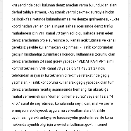
kıyı şeridinde bağlı bulunan deniz araçları varsa bulundukları alanı
derhal tahliye etmesi, - Ağ atmak ve trol çekmek suretiyle hiçbir
balıkçılık faaliyetinde bulunulmaması ve denize girilmemesi, - Ek’te
koordinatları verilen deniz inşaat sahası içerisinde deniz trafiği
muhaberesi için VHF Kanal 73 tayin edildiği, sahada seyir eden
deniz araçlarının proje süresince bu kanalı açık tutması ve kanalı
gereksiz şekilde kullanmaktan kaçınması, - Trafik koridorundan
geçişin kısıtlandığı durumlarda koridoru kullanması zorunlu olan
deniz araçlarının 24 saat görev yapacak “VEDAT KAPTAN” isimli
kontrol teknesini VHF Kanal 73 ya da 0 541 435 21 27 nolu
telefondan arayarak bu teknenin direktif ve refakatinde geçiş
yapmaları, - Trafik koridorunu kullanarak geçiş yapacak olan tüm
deniz araçlarının montaj aşamasında herhangi bir aksaklığa
mahal vermemek için “dümen dinleme sürati” veya en fazla “4
knot” sürat ile seyretmesi, konularında seyir, can, mal ve çevre
emniyetini etkileyecek uygulama ve kısıtlamalara titizlikle
uyulması, gerekli anlayış ve hassasiyetin gösterilmesi ile konu
hakkında ayrıntılı bilgi için www.istanbulliman.gov.tr internet