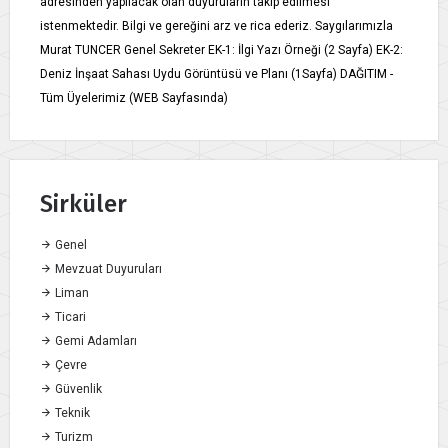
adresinden yapılacak olan duyuruların takip edilmesi
istenmektedir. Bilgi ve gereğini arz ve rica ederiz. Saygılarımızla
Murat TUNCER Genel Sekreter EK-1: İlgi Yazı Örneği (2 Sayfa) EK-2:
Deniz İnşaat Sahası Uydu Görüntüsü ve Planı (1Sayfa) DAĞITIM -
Tüm Üyelerimiz (WEB Sayfasında)
Sirküler
Genel
Mevzuat Duyuruları
Liman
Ticari
Gemi Adamları
Çevre
Güvenlik
Teknik
Turizm