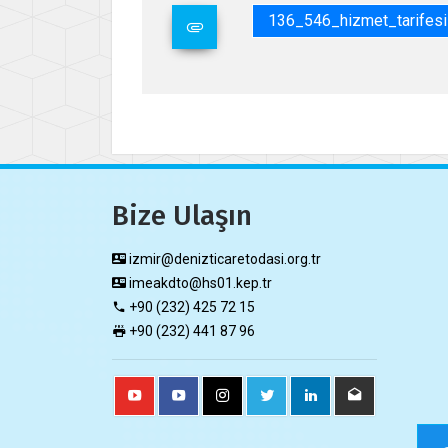
136_546_hizmet_tarifesi
Bize Ulaşın
izmir@denizticaretodasi.org.tr
imeakdto@hs01.kep.tr
+90 (232) 425 72 15
+90 (232) 441 87 96