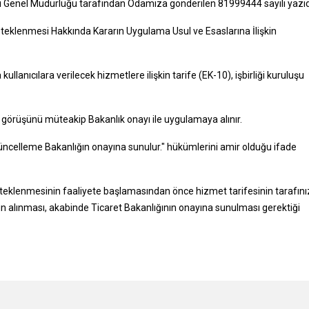
eti Genel Müdürlüğü tarafından Odamıza gönderilen 81999444 sayılı yazıd
Desteklenmesi Hakkında Kararın Uygulama Usul ve Esaslarına İlişkin
lanıcılara verilecek hizmetlere ilişkin tarife (EK-10), işbirliği kuruluşu
un görüşünü müteakip Bakanlık onayı ile uygulamaya alınır.
 güncelleme Bakanlığın onayına sunulur." hükümlerini amir olduğu ifade
 Desteklenmesinin faaliyete başlamasından önce hizmet tarifesinin tarafın
ün alınması, akabinde Ticaret Bakanlığının onayına sunulması gerektiği