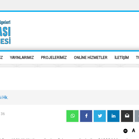
İZ
YAYINLARIMIZ
PROJELERİMİZ
ONLİNE HİZMETLER
İLETİŞİM
T
i Hk.
136
A