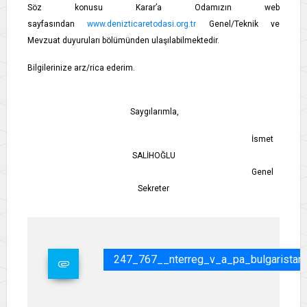
Söz konusu Karar’a Odamızın web
sayfasından
www.denizticaretodasi.org.tr
Genel/Teknik ve
Mevzuat duyuruları bölümünden ulaşılabilmektedir.
Bilgilerinize arz/rica ederim.
Saygılarımla,
İsmet
SALİHOĞLU
Genel
Sekreter
247_767__nterreg_v_a_pa_bulgaristan