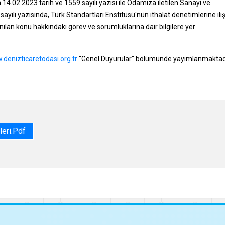
 14.02.2023 tarih ve 1559 sayılı yazısı ile Odamıza iletilen Sanayi ve
ayılı yazısında, Türk Standartları Enstitüsü'nün ithalat denetimlerine ili
e anılan konu hakkındaki görev ve sorumluklarına dair bilgilere yer
denizticaretodasi.org.tr
"Genel Duyurular" bölümünde yayımlanmaktad
eri.pdf