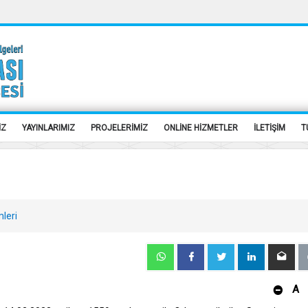
İZ
YAYINLARIMIZ
PROJELERİMİZ
ONLİNE HİZMETLER
İLETİŞİM
T
leri
A