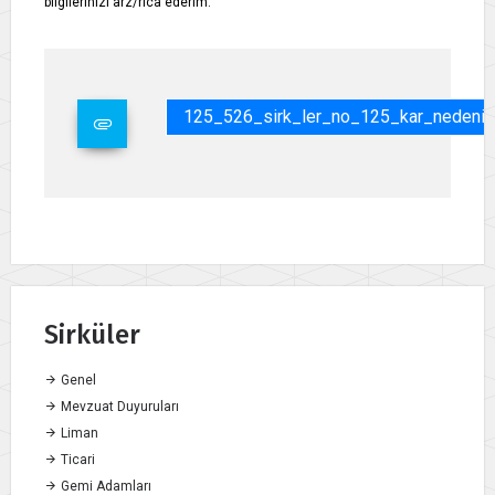
bilgilerinizi arz/rica ederim.
125_526_sirk_ler_no_125_kar_nedeniyl
Sirküler
Genel
Mevzuat Duyuruları
Liman
Ticari
Gemi Adamları