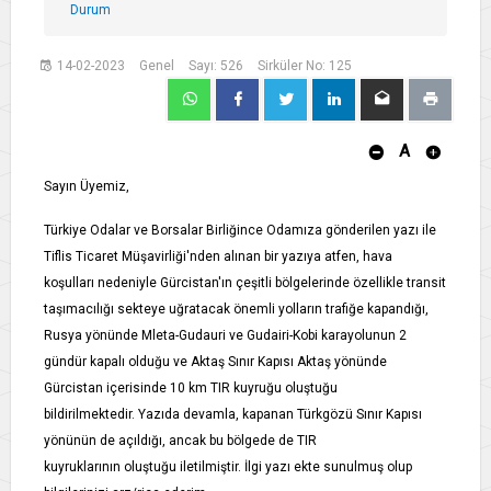
Durum
14-02-2023
Genel
Sayı: 526
Sirküler No: 125
A
Sayın Üyemiz,
Türkiye Odalar ve Borsalar Birliğince Odamıza gönderilen yazı ile
Tiflis Ticaret Müşavirliği'nden alınan bir yazıya atfen, hava
koşulları nedeniyle Gürcistan'ın çeşitli bölgelerinde özellikle transit
taşımacılığı sekteye uğratacak önemli yolların trafiğe kapandığı,
Rusya yönünde Mleta-Gudauri ve Gudairi-Kobi karayolunun 2
gündür kapalı olduğu ve Aktaş Sınır Kapısı Aktaş yönünde
Gürcistan içerisinde 10 km TIR kuyruğu oluştuğu
bildirilmektedir. Yazıda devamla, kapanan Türkgözü Sınır Kapısı
yönünün de açıldığı, ancak bu bölgede de TIR
kuyruklarının oluştuğu iletilmiştir. İlgi yazı ekte sunulmuş olup