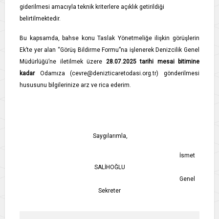
giderilmesi amacıyla teknik kriterlere açıklık getirildiği
belirtilmektedir.
Bu kapsamda, bahse konu Taslak Yönetmeliğe ilişkin görüşlerin
Ek’te yer alan “Görüş Bildirme Formu”na işlenerek Denizcilik Genel
Müdürlüğü’ne iletilmek üzere
28.07.2025 tarihi mesai bitimine
kadar
Odamıza (cevre@denizticaretodasi.org.tr) gönderilmesi
hususunu bilgilerinize arz ve rica ederim.
Saygılarımla,
İsmet
SALİHOĞLU
Genel
Sekreter