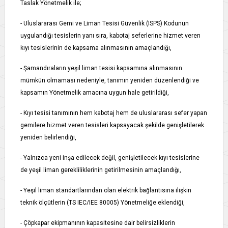
Taslak Yönetmelik ile;
- Uluslararası Gemi ve Liman Tesisi Güvenlik (ISPS) Kodunun
uygulandığı tesislerin yanı sıra, kabotaj seferlerine hizmet veren
kıyı tesislerinin de kapsama alınmasının amaçlandığı,
- Şamandıraların yeşil liman tesisi kapsamına alınmasının
mümkün olmaması nedeniyle, tanımın yeniden düzenlendiği ve
kapsamın Yönetmelik amacına uygun hale getirildiği,
- Kıyı tesisi tanımının hem kabotaj hem de uluslararası sefer yapan
gemilere hizmet veren tesisleri kapsayacak şekilde genişletilerek
yeniden belirlendiği,
- Yalnızca yeni inşa edilecek değil, genişletilecek kıyı tesislerine
de yeşil liman gerekliliklerinin getirilmesinin amaçlandığı,
- Yeşil liman standartlarından olan elektrik bağlantısına ilişkin
teknik ölçütlerin (TS IEC/IEE 80005) Yönetmeliğe eklendiği,
- Çöpkapar ekipmanının kapasitesine dair belirsizliklerin