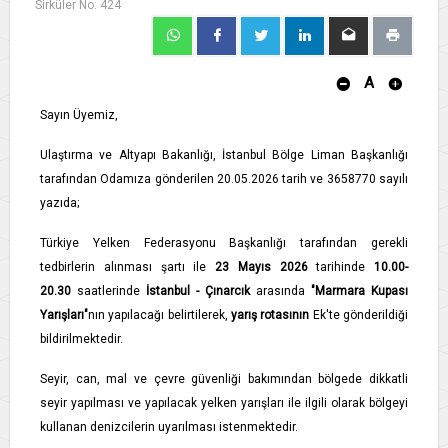
Sirküler No: 424
A
Sayın Üyemiz,
Ulaştırma ve Altyapı Bakanlığı, İstanbul Bölge Liman Başkanlığı
tarafından Odamıza gönderilen 20.05.2026 tarih ve 3658770 sayılı
yazıda;
Türkiye Yelken Federasyonu Başkanlığı tarafından gerekli
tedbirlerin alınması şartı ile
23 Mayıs 2026
tarihinde
10.00-
20.30
saatlerinde
İstanbul - Çınarcık
arasında
"Marmara Kupası
Yarışları"
nın yapılacağı belirtilerek,
yarış rotasının
Ek'te gönderildiği
bildirilmektedir.
Seyir, can, mal ve çevre güvenliği bakımından bölgede dikkatli
seyir yapılması ve yapılacak yelken yarışları ile ilgili olarak bölgeyi
kullanan denizcilerin uyarılması istenmektedir.