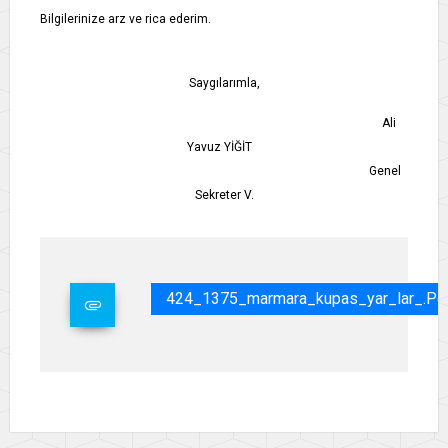
Bilgilerinize arz ve rica ederim.
Saygılarımla,
Ali
Yavuz YİĞİT
Genel
Sekreter V.
424_1375_marmara_kupas_yar_lar_.pd