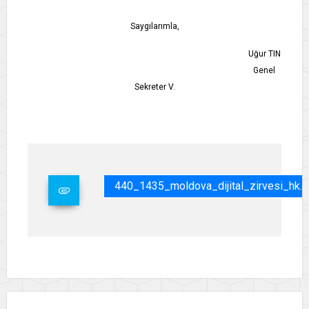
Saygılarımla,
Uğur TIN
Genel
Sekreter V.
440_1435_moldova_dijital_zirvesi_hk.