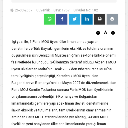
26-03-2007
Güvenlik
Sayı: 1757
Sirküler No: 102
A
İlgi yazı ile, 1-Paris MOU üyesi ülke limanlarında yapılan
denetimlerde Türk Bayraklı gemilerin eksiklik ve tutulma oranının
düşürülmesi için Denizcilik Müsteşarlığı’nın sektörle birlikte önemli
faaliyetlerde bulunduğu, 2-Ülkemizin de taraf olduğu Akdeniz MOU
üyesi ülkelerden Malta’nın Ocak 2007’den itibaren Paris MOU’na
tam üyeliğinin gerçekleştiği, Karadeniz MOU üyesi olan
Bulgaristan ve Romanya’nın ise Mayıs 2007’de düzenlenecek olan
Paris MOU Komite Toplantısı sonrası Paris MOU tam üyeliklerinin
onaylanmasının beklendiği, 3-Romanya ve Bulgaristan
limanlarındaki gemilere yapılacak liman devleti denetimlerine
ilişkin eksiklik ve tutulmaların, tam üyeliklerinin onaylanmasının
ardından Paris MOU istatistiklerinde yer alacağı, 4-Paris MOU,
üyelikleri yeni onaylanan ülkelerin limanlarında yaptığı liman