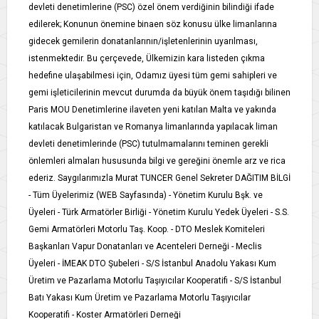
devleti denetimlerine (PSC) özel önem verdiğinin bilindiği ifade
edilerek; Konunun önemine binaen söz konusu ülke limanlarına
gidecek gemilerin donatanlarının/işletenlerinin uyarılması,
istenmektedir. Bu çerçevede, Ülkemizin kara listeden çıkma
hedefine ulaşabilmesi için, Odamız üyesi tüm gemi sahipleri ve
gemi işleticilerinin mevcut durumda da büyük önem taşıdığı bilinen
Paris MOU Denetimlerine ilaveten yeni katılan Malta ve yakında
katılacak Bulgaristan ve Romanya limanlarında yapılacak liman
devleti denetimlerinde (PSC) tutulmamalarını teminen gerekli
önlemleri almaları hususunda bilgi ve gereğini önemle arz ve rica
ederiz. Saygılarımızla Murat TUNCER Genel Sekreter DAĞITIM BİLGİ
- Tüm Üyelerimiz (WEB Sayfasında) - Yönetim Kurulu Bşk. ve
Üyeleri - Türk Armatörler Birliği - Yönetim Kurulu Yedek Üyeleri - S.S.
Gemi Armatörleri Motorlu Taş. Koop. - DTO Meslek Komiteleri
Başkanları Vapur Donatanları ve Acenteleri Derneği - Meclis
Üyeleri - İMEAK DTO Şubeleri - S/S İstanbul Anadolu Yakası Kum
Üretim ve Pazarlama Motorlu Taşıyıcılar Kooperatifi - S/S İstanbul
Batı Yakası Kum Üretim ve Pazarlama Motorlu Taşıyıcılar
Kooperatifi - Koster Armatörleri Derneği