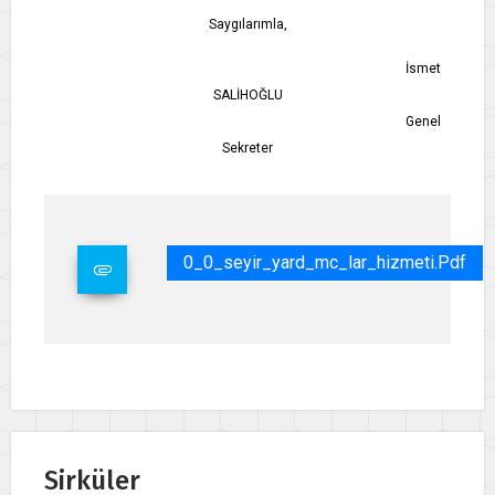
Saygılarımla,
İsmet
SALİHOĞLU
Genel
Sekreter
0_0_seyir_yard_mc_lar_hizmeti.pdf
Sirküler