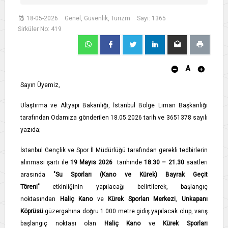
18-05-2026
Genel, Güvenlik, Turizm
Sayı: 1365
Sirküler No: 419
A
Sayın Üyemiz,
Ulaştırma ve Altyapı Bakanlığı, İstanbul Bölge Liman Başkanlığı
tarafından Odamıza gönderilen 18.05.2026 tarih ve 3651378 sayılı
yazıda;
İstanbul Gençlik ve Spor İl Müdürlüğü tarafından gerekli tedbirlerin
alınması şartı ile
19 Mayıs 2026
tarihinde
18.30 – 21.30
saatleri
arasında
"Su Sporları (Kano ve Kürek) Bayrak Geçit
Töreni"
etkinliğinin yapılacağı belirtilerek, başlangıç
noktasından
Haliç Kano
ve
Kürek Sporları Merkezi
,
Unkapanı
Köprüsü
güzergahına doğru 1.000 metre gidiş yapılacak olup, varış
başlangıç noktası olan
Haliç Kano
ve
Kürek Sporları