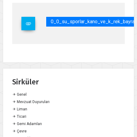
0_0_su_sporlar_kano_ve_k_rek_bayrak_
Sirküler
Genel
Mevzuat Duyuruları
Liman
Ticari
Gemi Adamları
Çevre